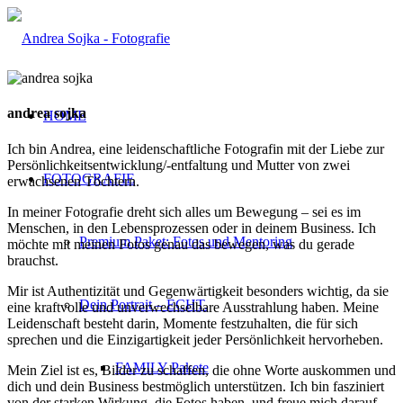
andrea sojka
HOME
Ich bin Andrea, eine leidenschaftliche Fotografin mit der Liebe zur
Persönlichkeitsentwicklung/-entfaltung und Mutter von zwei
FOTOGRAFIE
erwachsenen Töchtern.
In meiner Fotografie dreht sich alles um Bewegung – sei es im
Menschen, in den Lebensprozessen oder in deinem Business. Ich
Premium Paket: Fotos und Mentoring
möchte mit meinen Fotos genau das bewegen, was du gerade
brauchst.
Mir ist Authentizität und Gegenwärtigkeit besonders wichtig, da sie
Dein Portrait – ECHT.
eine kraftvolle und unverwechselbare Ausstrahlung haben. Meine
Leidenschaft besteht darin, Momente festzuhalten, die für sich
sprechen und die Einzigartigkeit jeder Persönlichkeit hervorheben.
FAMILY Pakete
Mein Ziel ist es, Bilder zu schaffen, die ohne Worte auskommen und
dich und dein Business bestmöglich unterstützen. Ich bin fasziniert
von der starken Wirkung, die Fotos haben, und freue mich darauf,