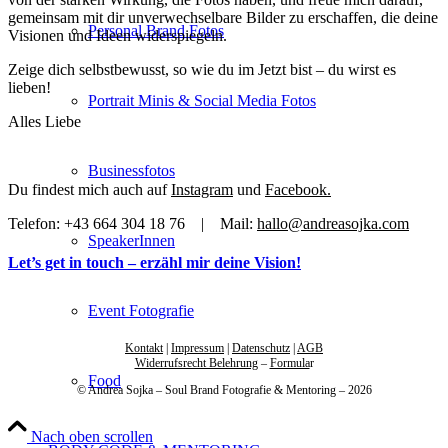
gemeinsam mit dir unverwechselbare Bilder zu erschaffen, die deine
Personal Brand Fotos
Visionen und Ideen widerspiegeln.
Zeige dich selbstbewusst, so wie du im Jetzt bist – du wirst es
lieben!
Portrait Minis & Social Media Fotos
Alles Liebe
Businessfotos
Du findest mich auch auf
Instagram
und
Facebook.
Telefon: +43 664 304 18 76 | Mail:
hallo@andreasojka.com
SpeakerInnen
Let’s get in touch – erzähl mir deine Vision!
Event Fotografie
Kontakt
|
Impressum
|
Datenschutz
|
AGB
Widerrufsrecht Belehrung
–
Formula
r
Food
© Andrea Sojka – Soul Brand Fotografie & Mentoring – 2026
Nach oben scrollen