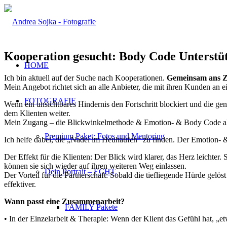
Kooperation gesucht: Body Code Unterstüt
HOME
Ich bin aktuell auf der Suche nach Kooperationen.
Gemeinsam ans Z
Mein Angebot richtet sich an alle Anbieter, die mit ihren Kunden an e
FOTOGRAFIE
Wenn ein unsichtbares Hindernis den Fortschritt blockiert und die gen
dem Klienten weiter.
Mein Zugang – die Blickwinkelmethode & Emotion- & Body Code a
Premium Paket: Fotos und Mentoring
Ich helfe dabei, die „Nadel im Heuhaufen“ zu finden. Der Emotion- 
Der Effekt für die Klienten: Der Blick wird klarer, das Herz leichter
können sie sich wieder auf ihren weiteren Weg einlassen.
Dein Portrait – ECHT.
Der Vorteil für die Partnerschaft: Sobald die tiefliegende Hürde gelös
effektiver.
Wann passt eine Zusammenarbeit?
FAMILY Pakete
• In der Einzelarbeit & Therapie: Wenn der Klient das Gefühl hat, „et