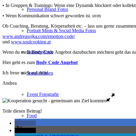
• In Gruppen & Trainings: Wenn eine Dynamik blockiert oder kolle
Personal Brand Fotos
• Wenn Kommunikation schwer geworden ist. uvm
Ob Coaching, Beratung, Körperarbeit etc. – lass uns gerne zusammena
Portrait Minis & Social Media Fotos
www.andreasojka.com/emotion-code/
und
www.soulcooking.at
Businessfotos
Wenn du mein Body Code Angebot dazubuchen möchtest geht das nat
Hier geht es zum
Body Code Angebot
Ich freue mich auf dich!
SpeakerInnen
Andrea
Event Fotografie
Teile diesen Beitrag!
Food
teilen
teilen