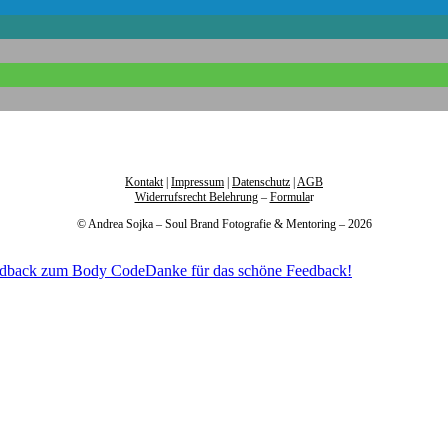
Kontakt
|
Impressum
|
Datenschutz
|
AGB
Widerrufsrecht Belehrung
–
Formula
r
© Andrea Sojka – Soul Brand Fotografie & Mentoring – 2026
Danke für das schöne Feedback!