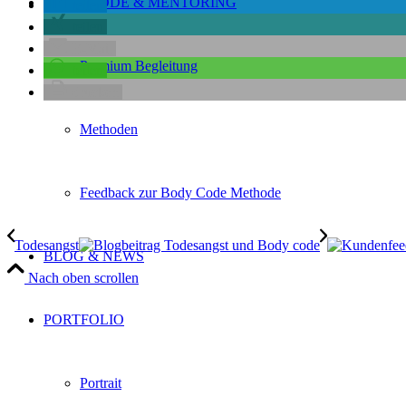
BODY CODE & MENTORING
teilen
teilen
E-Mail
Premium Begleitung
teilen
drucken
Methoden
Feedback zur Body Code Methode
Todesangst
BLOG & NEWS
Nach oben scrollen
PORTFOLIO
Portrait