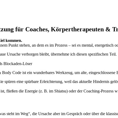
zung für Coaches, Körpertherapeuten & Tr
iel kommen.
inem Punkt stehen, an dem es im Prozess – sei es mental, energetisch od
aue Ursache verborgen bleibt, übernehme ich diesen spezifischen Teil. 
ls Blockaden-Löser
& Body Code ist ein wunderbares Werkzeug, um alte, eingeschlossene 
. Sie spüren eine spürbare Erleichterung, weil das aktuelle Hindernis g
t ist, fließen die Energie (z. B. im Shiatsu) oder der Coaching-Prozess 
was steht im Weg“, die Ursache aber im Gespräch oder über die klassisch