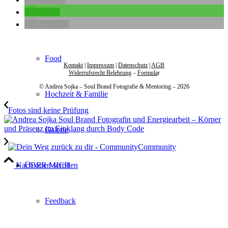
teilen
Event
drucken
Food
Kontakt
|
Impressum
|
Datenschutz
|
AGB
Widerrufsrecht Belehrung
–
Formula
r
© Andrea Sojka – Soul Brand Fotografie & Mentoring – 2026
Hochzeit & Familie
Fotos sind keine Prüfung
Galerie
Community
ÜBER MICH
Nach oben scrollen
Feedback