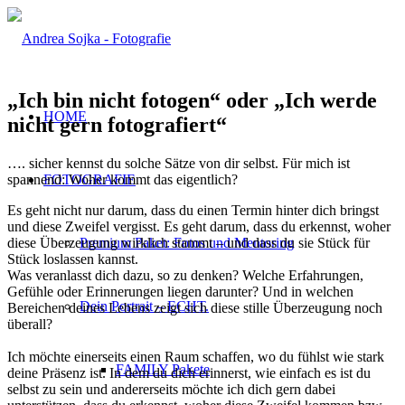
„Ich bin nicht fotogen“ oder „Ich werde
HOME
nicht gern fotografiert“
….
sicher kennst du solche Sätze von dir selbst.
Für mich ist
spannend: Woher kommt das eigentlich?
FOTOGRAFIE
Es geht nicht nur darum, dass du einen Termin hinter dich bringst
und diese Zweifel vergisst. Es geht darum, dass du erkennst, woher
diese Überzeugung wirklich stammt – und dass du sie Stück für
Premium Paket: Fotos und Mentoring
Stück loslassen kannst.
Was veranlasst dich dazu, so zu denken? Welche Erfahrungen,
Gefühle oder Erinnerungen liegen darunter? Und in welchen
Dein Portrait – ECHT.
Bereichen deines Lebens zeigt sich diese stille Überzeugung noch
überall?
Ich möchte einerseits einen Raum schaffen, wo du fühlst wie stark
FAMILY Pakete
deine Präsenz ist. In dem du dich erinnerst, wie einfach es ist du
selbst zu sein und andererseits möchte ich dich gern dabei