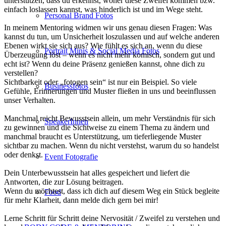
unterstützen, dass du erkennst, woher diese Zweifel kommen bzw.
einfach loslassen kannst, was hinderlich ist und im Wege steht.
Personal Brand Fotos
In meinem Mentoring widmen wir uns genau diesen Fragen: Was
kannst du tun, um Unsicherheit loszulassen und auf welche anderen
Ebenen wirkt sie sich aus? Wie fühlt es sich an, wenn du diese
Portrait Minis & Social Media Fotos
Überzeugung löst – wenn es nicht mehr komisch, sondern gut und
echt ist? Wenn du deine Präsenz genießen kannst, ohne dich zu
verstellen?
Sichtbarkeit oder „fotogen sein“ ist nur ein Beispiel. So viele
Businessfotos
Gefühle, Erinnerungen und Muster fließen in uns und beeinflussen
unser Verhalten.
Manchmal reicht Bewusstsein allein, um mehr Verständnis für sich
SpeakerInnen
zu gewinnen und die Sichtweise zu einem Thema zu ändern und
manchmal braucht es Unterstützung, um tieferliegende Muster
sichtbar zu machen. Wenn du nicht verstehst, warum du so handelst
oder denkst.
Event Fotografie
Dein Unterbewusstsein hat alles gespeichert und liefert die
Antworten, die zur Lösung beitragen.
Wenn du möchtest, dass ich dich auf diesem Weg ein Stück begleite
Food
für mehr Klarheit, dann melde dich gern bei mir!
Lerne Schritt für Schritt deine Nervosität / Zweifel zu verstehen und