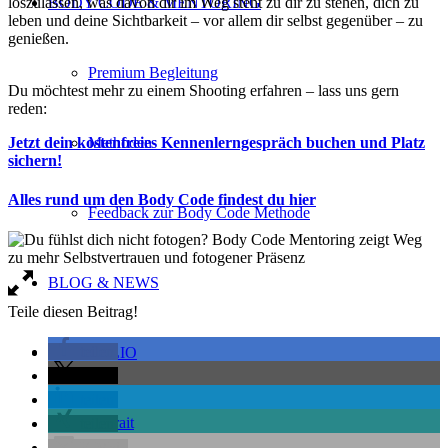
loszulassen, was davon dir im Weg steht zu dir zu stehen, dich zu
BODY CODE & MENTORING
leben und deine Sichtbarkeit – vor allem dir selbst gegenüber – zu
genießen.
Premium Begleitung
Du möchtest mehr zu einem Shooting erfahren – lass uns gern
reden:
Jetzt dein kostenfreies Kennenlerngespräch buchen und Platz
Methoden
sichern!
Alles rund um den Body Code findest du hier
Feedback zur Body Code Methode
BLOG & NEWS
Teile diesen Beitrag!
teilen
PORTFOLIO
teilen
teilen
Portrait
teilen
E-Mail