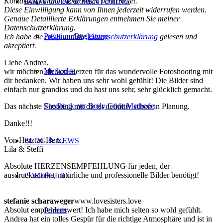
Kontaktaufnahme elektronisch verarbeitet.
BODY CODE & MENTORING
Diese Einwilligung kann von Ihnen jederzeit widerrufen werden.
Genaue Detaillierte Erklärungen entnehmen Sie meiner
Datenschutzerklärung.
Premium Begleitung
Ich habe die
AGB
und die
Datenschutzerklärung
gelesen und
akzeptiert.
Liebe Andrea,
Methoden
wir möchten dir von Herzen für das wundervolle Fotoshooting mit
dir bedanken. Wir haben uns sehr wohl gefühlt! Die Bilder sind
einfach nur grandios und du hast uns sehr, sehr glücklich gemacht.
Feedback zur Body Code Methode
Das nächste Shooting mit dir ist definitiv schon in Planung.
Danke!!!
Von Herz zu Herz,
BLOG & NEWS
Lila & Steffi
Absolute HERZENSEMPFEHLUNG für jeden, der
ausdrucksstarke, natürliche und professionelle Bilder benötigt!
PORTFOLIO
stefanie scharaweger
www.lovesisters.love
Absolut empfehlenswert! Ich habe mich selten so wohl gefühlt.
Portrait
Andrea hat ein tolles Gespür für die richtige Atmosphäre und ist in