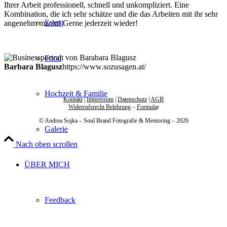
Ihrer Arbeit professionell, schnell und unkompliziert. Eine
Kombination, die ich sehr schätze und die das Arbeiten mit ihr sehr
Event
angenehm macht! Gerne jederzeit wieder!
Food
Barbara Blagusz
https://www.sozusagen.at/
Hochzeit & Familie
Kontakt
|
Impressum
|
Datenschutz
|
AGB
Widerrufsrecht Belehrung
–
Formula
r
© Andrea Sojka – Soul Brand Fotografie & Mentoring – 2026
Galerie
Nach oben scrollen
ÜBER MICH
Feedback