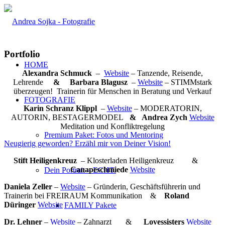
Portfolio
HOME
Alexandra Schmuck
–
Website
– Tanzende, Reisende,
Lehrende
& Barbara Blagusz
–
Website
– STIMMstark
überzeugen! Trainerin für Menschen in Beratung und Verkauf
FOTOGRAFIE
Karin Schranz Klippl
–
Website
– MODERATORIN,
AUTORIN, BESTAGERMODEL
& Andrea Zych
Website
Meditation und Konfliktregelung
Premium Paket: Fotos und Mentoring
Neugierig geworden? Erzähl mir von Deiner Vision!
Stift Heiligenkreuz
– Klosterladen Heiligenkreuz &
Canapeschmiede
Website
Dein Portrait – ECHT.
Daniela Zeller
–
Website
– Gründerin, Geschäftsführerin und
Trainerin bei FREIRAUM Kommunikation &
Roland
Düringer
Website
FAMILY Pakete
Dr. Lehner
–
Website
– Zahnarzt &
Lovessisters
Website