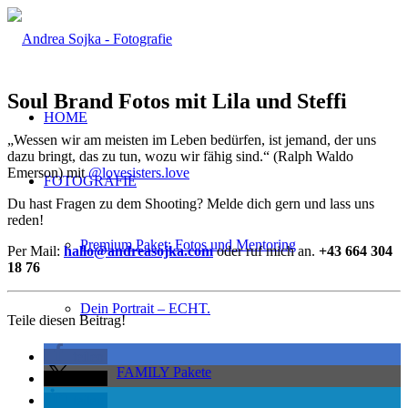
Soul Brand Fotos mit Lila und Steffi
HOME
„Wessen wir am meisten im Leben bedürfen, ist jemand, der uns
dazu bringt, das zu tun, wozu wir fähig sind.“ (Ralph Waldo
Emerson) mit
@lovesisters.love
FOTOGRAFIE
Du hast Fragen zu dem Shooting? Melde dich gern und lass uns
reden!
Premium Paket: Fotos und Mentoring
Per Mail:
hallo@andreasojka.com
oder ruf mich an.
+43 664 304
18 76
Dein Portrait – ECHT.
Teile diesen Beitrag!
teilen
FAMILY Pakete
teilen
teilen