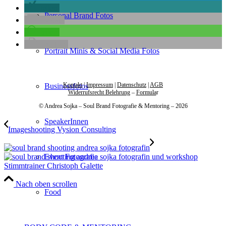
teilen
Personal Brand Fotos
E-Mail
teilen
drucken
Portrait Minis & Social Media Fotos
Kontakt
|
Impressum
|
Datenschutz
|
AGB
Businessfotos
Widerrufsrecht Belehrung
–
Formula
r
© Andrea Sojka – Soul Brand Fotografie & Mentoring – 2026
SpeakerInnen
Imageshooting Vysion Consulting
Event Fotografie
Stimmtrainer Christoph Galette
Nach oben scrollen
Food