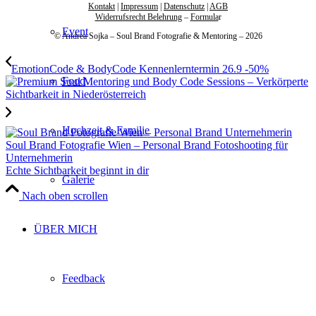
Kontakt
|
Impressum
|
Datenschutz
|
AGB
Widerrufsrecht Belehrung
–
Formula
r
Event
© Andrea Sojka – Soul Brand Fotografie & Mentoring – 2026
EmotionCode & BodyCode Kennenlerntermin 26.9 -50%
Food
Hochzeit & Familie
Echte Sichtbarkeit beginnt in dir
Galerie
Nach oben scrollen
ÜBER MICH
Feedback