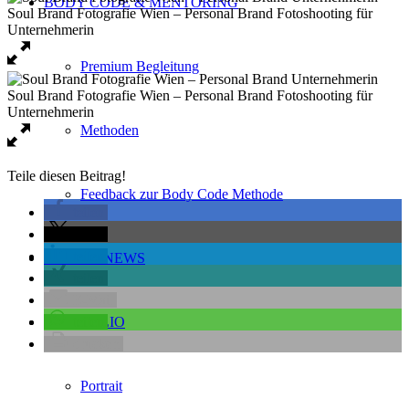
BODY CODE & MENTORING
Premium Begleitung
Methoden
Teile diesen Beitrag!
Feedback zur Body Code Methode
teilen
teilen
teilen
BLOG & NEWS
teilen
E-Mail
teilen
PORTFOLIO
drucken
Portrait