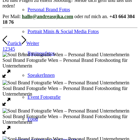
Du hast Fragen zu einem Shooting? Melde dich gern und lass uns
reden!
Personal Brand Fotos
Per Mail:
hallo@andreasojka.com
oder ruf mich an.
+43 664 304
18 76
Portrait Minis & Social Media Fotos
Zurück
Weiter
1
2
3
4
5
Businessfotos
SpeakerInnen
Event Fotografie
Food