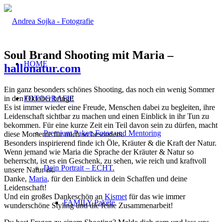
Soul Brand Shooting mit Maria –
HOME
hallonatur.com
Ein ganz besonders schönes Shooting, das noch ein wenig Sommer
in den Oktober bringt!
FOTOGRAFIE
Es ist immer wieder eine Freude, Menschen dabei zu begleiten, ihre
Leidenschaft sichtbar zu machen und einen Einblick in ihr Tun zu
bekommen. Für eine kurze Zeit ein Teil davon sein zu dürfen, macht
Premium Paket: Fotos und Mentoring
diese Momente für mich so besonders.
Besonders inspirierend finde ich Öle, Kräuter & die Kraft der Natur.
Wenn jemand wie Maria die Sprache der Kräuter & Natur so
beherrscht, ist es ein Geschenk, zu sehen, wie reich und kraftvoll
Dein Portrait – ECHT.
unsere Natur ist.
Danke,
Maria
, für den Einblick in dein Schaffen und deine
Leidenschaft!
Und ein großes Dankeschön an
Kismet
für das wie immer
FAMILY Pakete
wunderschöne Styling und die feine Zusammenarbeit!