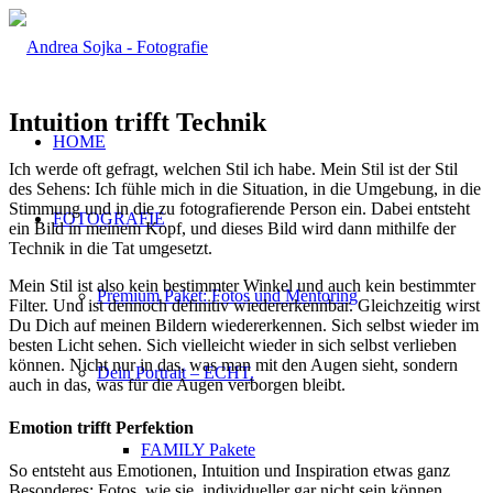
Intuition trifft Technik
HOME
Ich werde oft gefragt, welchen Stil ich habe. Mein Stil ist der Stil
des Sehens: Ich fühle mich in die Situation, in die Umgebung, in die
Stimmung und in die zu fotografierende Person ein. Dabei entsteht
FOTOGRAFIE
ein Bild in meinem Kopf, und dieses Bild wird dann mithilfe der
Technik in die Tat umgesetzt.
Mein Stil ist also kein bestimmter Winkel und auch kein bestimmter
Premium Paket: Fotos und Mentoring
Filter. Und ist dennoch definitiv wiedererkennbar. Gleichzeitig wirst
Du Dich auf meinen Bildern wiedererkennen. Sich selbst wieder im
besten Licht sehen. Sich vielleicht wieder in sich selbst verlieben
können. Nicht nur in das, was man mit den Augen sieht, sondern
Dein Portrait – ECHT.
auch in das, was für die Augen verborgen bleibt.
Emotion trifft Perfektion
FAMILY Pakete
So entsteht aus Emotionen, Intuition und Inspiration etwas ganz
Besonderes: Fotos, wie sie
individueller gar nicht sein können.