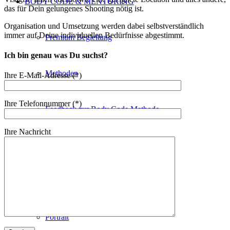
BODY CODE & MENTORING
das für Dein gelungenes Shooting nötig ist.
Organisation und Umsetzung werden dabei selbstverständlich
immer auf Deine individuellen Bedürfnisse abgestimmt.
Premium Begleitung
Ich bin genau was Du suchst?
Methoden
Ihre E-Mail-Adresse (*)
Ihre Telefonnummer (*)
Feedback zur Body Code Methode
Ihre Nachricht
BLOG & NEWS
PORTFOLIO
Portrait