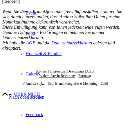
Wenn Sie dieses Kontaktformular freiwillig ausfüllen, erklären Sie
Event
sich damit einverstanden, dass Andrea Sojka Ihre Daten für eine
Kontaktaufnahme elektronisch verarbeitet.
Diese Einwilligung kann von Ihnen jederzeit widerrufen werden.
Genaue Detaillierte Erklärungen entnehmen Sie meiner
Food
Datenschutzerklärung.
Ich habe die
AGB
und die
Datenschutzerklärung
gelesen und
akzeptiert.
Hochzeit & Familie
Kontakt
|
Impressum
|
Datenschutz
|
AGB
Galerie
Widerrufsrecht Belehrung
–
Formula
r
© Andrea Sojka – Soul Brand Fotografie & Mentoring – 2026
ÜBER MICH
Nach oben scrollen
Feedback