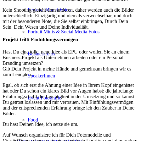
Personal Brand Fotos
Kein Shooting gleicht dem anderen, daher werden auch die Bilder
unterschiedlich. Einzigartig und niemals verwechselbar, und doch
mit der besonderen Note, die Sie selbst einbringen, Durch Dein
Sein, Dein Wesen und Deine Individualität.
Portrait Minis & Social Media Fotos
Projekt trifft Einfühlungsvermögen
Hast Du eine tolle, neue Idee als EPU oder wollen Sie an einem
Businessfotos
Business-Projekt als Unternehmen arbeiten oder ein Personal
Branding umsetzen?
Gib Dein Projekt in meine Hände und gemeinsam bringen wir es
zum Leuchten.
SpeakerInnen
Egal, ob sich erst die Ahnung einer Idee in Ihrem Kopf eingenistet
hat oder Du schon ein klares Bild vor Augen habst: die jahrelange
Erfahrung schafft die Leichtigkeit in der Umsetzung und so kannst
Event Fotografie
Du getrost loslassen und mir vertrauen. Mit Einfühlungsvermögen
und der entsprechenden Erfahrung bringe ich den Zauber in Deine
Bilder.
Food
Du hast Deinen Idee, ich setze sie um.
Auf Wunsch organisiere ich für Dich Fotomodelle und
Visagist*innen ebenso wie eine geeignete Location und alles andere,