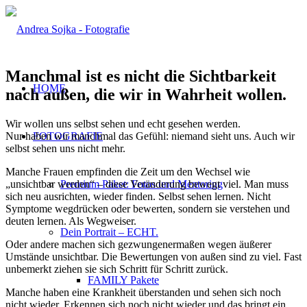
Manchmal ist es nicht die Sichtbarkeit
HOME
nach außen, die wir in Wahrheit wollen.
Wir wollen uns selbst sehen und echt gesehen werden.
Nur haben wir manchmal das Gefühl: niemand sieht uns. Auch wir
FOTOGRAFIE
selbst sehen uns nicht mehr.
Manche Frauen empfinden die Zeit um den Wechsel wie
„unsichtbar werden“ – diese Veränderung bewegt viel. Man muss
Premium Paket: Fotos und Mentoring
sich neu ausrichten, wieder finden. Selbst sehen lernen. Nicht
Symptome wegdrücken oder bewerten, sondern sie verstehen und
deuten lernen. Als Wegweiser.
Dein Portrait – ECHT.
Oder andere machen sich gezwungenermaßen wegen äußerer
Umstände unsichtbar. Die Bewertungen von außen sind zu viel. Fast
unbemerkt ziehen sie sich Schritt für Schritt zurück.
FAMILY Pakete
Manche haben eine Krankheit überstanden und sehen sich noch
nicht wieder. Erkennen sich noch nicht wieder und das bringt ein