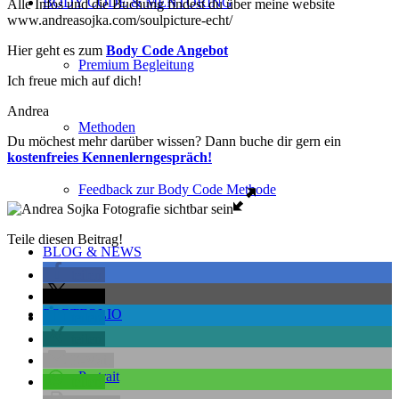
BODY CODE & MENTORING
Alle Infos und die Buchung findest du über meine website
www.andreasojka.com/soulpicture-echt/
Hier geht es zum
Body Code Angebot
Premium Begleitung
Ich freue mich auf dich!
Andrea
Methoden
Du möchest mehr darüber wissen? Dann buche dir gern ein
kostenfreies Kennenlerngespräch!
Feedback zur Body Code Methode
Teile diesen Beitrag!
BLOG & NEWS
teilen
teilen
PORTFOLIO
teilen
teilen
E-Mail
Portrait
teilen