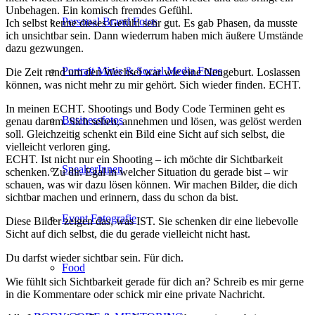
Unbehagen. Ein komisch fremdes Gefühl.
Personal Brand Fotos
Ich selbst kenne dieses Gefühl sehr gut. Es gab Phasen, da musste
ich unsichtbar sein. Dann wiederrum haben mich äußere Umstände
dazu gezwungen.
Portrait Minis & Social Media Fotos
Die Zeit rund um den Wechsel war wie eine Neugeburt. Loslassen
können, was nicht mehr zu mir gehört. Sich wieder finden. ECHT.
In meinen ECHT. Shootings und Body Code Terminen geht es
Businessfotos
genau darum. Sich sehen, annehmen und lösen, was gelöst werden
soll. Gleichzeitig schenkt ein Bild eine Sicht auf sich selbst, die
vielleicht verloren ging.
ECHT. Ist nicht nur ein Shooting – ich möchte dir Sichtbarkeit
SpeakerInnen
schenken. Zu dir. Egal in welcher Situation du gerade bist – wir
schauen, was wir dazu lösen können. Wir machen Bilder, die dich
sichtbar machen und erinnern, dass du schon da bist.
Event Fotografie
Diese Bilder zeigen das, was IST. Sie schenken dir eine liebevolle
Sicht auf dich selbst, die du gerade vielleicht nicht hast.
Du darfst wieder sichtbar sein. Für dich.
Food
Wie fühlt sich Sichtbarkeit gerade für dich an? Schreib es mir gerne
in die Kommentare oder schick mir eine private Nachricht.