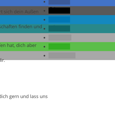
teilen
teilen
rt sich dein Außen
teilen
chaften finden und
teilen
E-Mail
en hat, dich aber
teilen
drucken
ir.
ich gern und lass uns