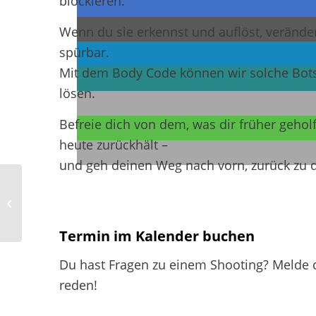
blockieren.
Wenn du sie erkennst und auflöst, verände
spürbar.
Mit dem Body Code können wir solche Bots
lösen.
Befreie dich von dem, was dir früher geholf
heute zurückhält –
und geh deinen Weg nach vorn, zurück zu d
Weihnachtsaktion:
Fotos & Body Code
Termin im Kalender buchen
Du hast Fragen zu einem Shooting? Melde d
reden!