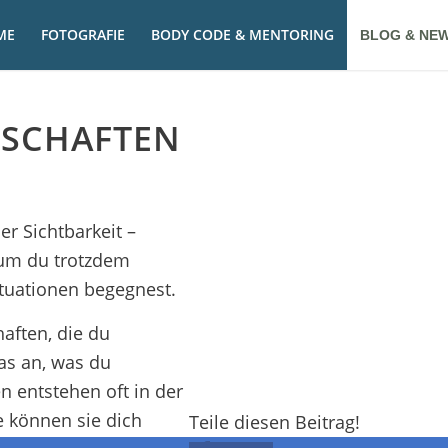
ME
FOTOGRAFIE
BODY CODE & MENTORING
BLOG & NE
TSCHAFTEN
er Sichtbarkeit –
arum du trotzdem
tuationen begegnest.
aften, die du
as an, was du
n entstehen oft in der
e können sie dich
Teile diesen Beitrag!