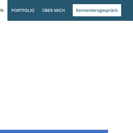
PORTFOLIO
ÜBER MICH
Kennenlerngespräch
WS