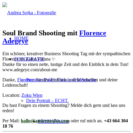
Soul Brand Shooting mit
Florence
HOME
Adegeye
Ein schöner, kreativer Business Shooting Tag mit der sympathischen
Florence im Zoku Vienna ✨
FOTOGRAFIE
Danke für so einen nette, lustige Zeit und den Einblick in dein Tun!
www.adegeye.com/about-me
Danke,
Florence
, für den Einblick in dein Schaffen und deine
Premium Paket: Fotos und Mentoring
Leidenschaft!
Location:
Zoku Wien
Dein Portrait – ECHT.
Du hast Fragen zu einem Shooting? Melde dich gern und lass uns
reden!
Per Mail:
hallo@andreasojka.com
oder ruf mich an.
+43 664 304
FAMILY Pakete
18 76