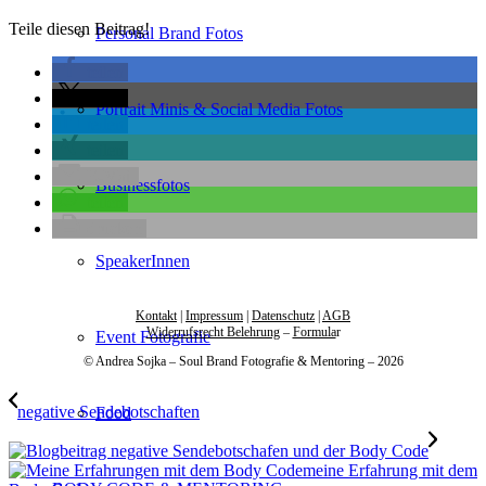
Teile diesen Beitrag!
Personal Brand Fotos
teilen
teilen
Portrait Minis & Social Media Fotos
teilen
teilen
E-Mail
Businessfotos
teilen
drucken
SpeakerInnen
Kontakt
|
Impressum
|
Datenschutz
|
AGB
Widerrufsrecht Belehrung
–
Formula
r
Event Fotografie
© Andrea Sojka – Soul Brand Fotografie & Mentoring – 2026
negative Sendebotschaften
Food
meine Erfahrung mit dem